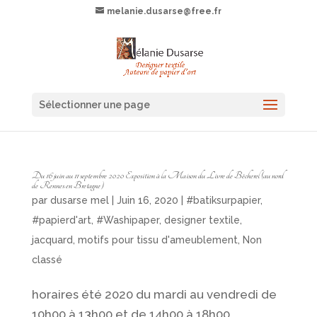
melanie.dusarse@free.fr
Sélectionner une page
Du 16 juin au 11 septembre 2020 Exposition à la Maison du Livre de Bécherel (au nord
de Rennes en Bretagne)
par
dusarse mel
| Juin 16, 2020 |
#batiksurpapier
,
#papierd'art
,
#Washipaper
,
designer textile
,
jacquard
,
motifs pour tissu d'ameublement
,
Non
classé
horaires été 2020 du mardi au vendredi de
10h00 à 13h00 et de 14h00 à 18h00