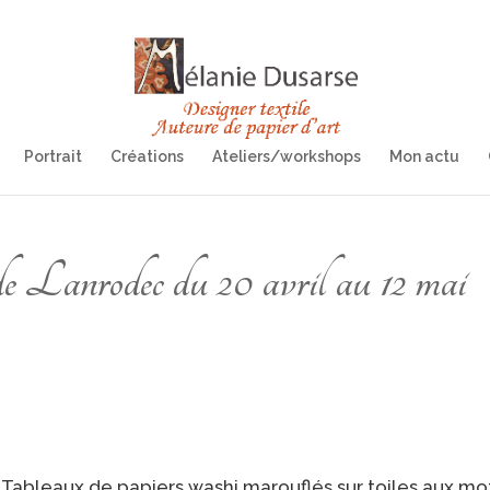
Portrait
Créations
Ateliers/workshops
Mon actu
de Lanrodec du 20 avril au 12 mai
Tableaux de papiers washi marouflés sur toiles aux mot